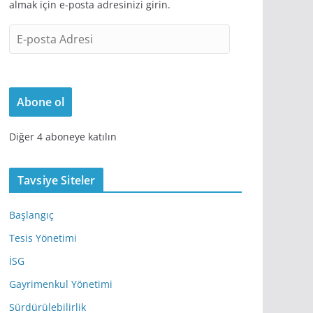
almak için e-posta adresinizi girin.
E
-
p
o
Abone ol
s
t
Diğer 4 aboneye katılın
a
A
d
Tavsiye Siteler
r
e
Başlangıç
s
Tesis Yönetimi
i
İSG
Gayrimenkul Yönetimi
Sürdürülebilirlik