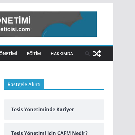
ÖNETIMI
EĞITIM
HAKKIMDA
Rastgele Alıntı
Tesis Yönetiminde Kariyer
Tesis Yönetimi için CAFM Nedir?