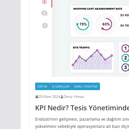
EĞITIM
İŞ SÜREÇLERI
SÜREÇ YÖNETIMI
29 Ekim 2024
Ömür Yılmaz
KPI Nedir? Tesis Yönetiminde
Endüstrinin gelişmesi, pazarlama ve dağıtım zinc
yükselmesi sebebiyle operasyonlara ait bazı ölç