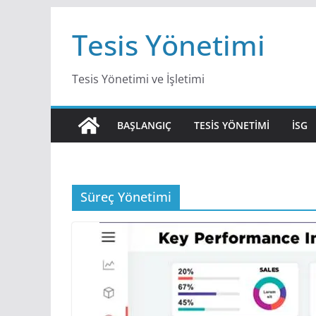
Skip
Tesis Yönetimi
to
content
Tesis Yönetimi ve İşletimi
BAŞLANGIÇ
TESIS YÖNETIMI
İSG
Süreç Yönetimi