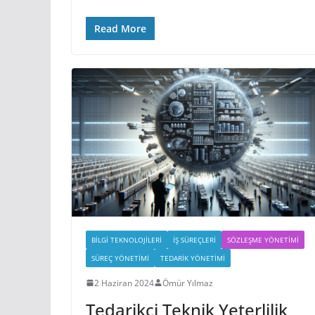
Read More
BILGI TEKNOLOJILERI
İŞ SÜREÇLERI
SÖZLEŞME YÖNETIMI
SÜREÇ YÖNETIMI
TEDARIK YÖNETIMI
2 Haziran 2024
Ömür Yılmaz
Tedarikçi Teknik Yeterlilik