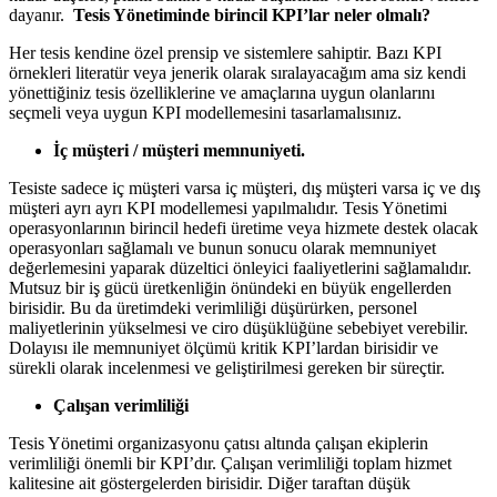
dayanır.
Tesis Yönetiminde birincil KPI’lar neler olmalı?
Her tesis kendine özel prensip ve sistemlere sahiptir. Bazı KPI
örnekleri literatür veya jenerik olarak sıralayacağım ama siz kendi
yönettiğiniz tesis özelliklerine ve amaçlarına uygun olanlarını
seçmeli veya uygun KPI modellemesini tasarlamalısınız.
İç müşteri / müşteri memnuniyeti.
Tesiste sadece iç müşteri varsa iç müşteri, dış müşteri varsa iç ve dış
müşteri ayrı ayrı KPI modellemesi yapılmalıdır. Tesis Yönetimi
operasyonlarının birincil hedefi üretime veya hizmete destek olacak
operasyonları sağlamalı ve bunun sonucu olarak memnuniyet
değerlemesini yaparak düzeltici önleyici faaliyetlerini sağlamalıdır.
Mutsuz bir iş gücü üretkenliğin önündeki en büyük engellerden
birisidir. Bu da üretimdeki verimliliği düşürürken, personel
maliyetlerinin yükselmesi ve ciro düşüklüğüne sebebiyet verebilir.
Dolayısı ile memnuniyet ölçümü kritik KPI’lardan birisidir ve
sürekli olarak incelenmesi ve geliştirilmesi gereken bir süreçtir.
Çalışan verimliliği
Tesis Yönetimi organizasyonu çatısı altında çalışan ekiplerin
verimliliği önemli bir KPI’dır. Çalışan verimliliği toplam hizmet
kalitesine ait göstergelerden birisidir. Diğer taraftan düşük