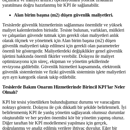
yaratılması doğru hazırlanmış bir KPI ile sağlanabilir.
Alan birim başına (m2) düşen güvenlik maliyetleri.
Tesislerde güvenlik hizmetlerinin sağlanması önemlidir ve yüksek
maliyet kalemlerinden birisidir. Tesiste bulunan, varlıkları, mülkleri
ve çalışanları güvende tutmak içim gerekli olan maliyetleri anlık
olarak ölçmek ve yönetmek için Alan birim başına (m2) düşen
güvenlik maliyetleri takip edilmesi için gerekli olan parametreler
önemli bir göstergedir. Maliyetlerdeki değişiklikler genel güvenlik
işletimi hakkında önemli fikirler verebilir. Dolayısı ile maliyet
optimizasyonu için süreç, ekipman ve yönetim şekillerinde
revizyona gidilebilir. Güvenlik hizmetleri kapsamında, elektronik
güvenlik sistemlerinin ve fiziki güvenlik sisteminin işlete maliyetleri
ayrı ayrı kategorik olarak takip edilebilir.
Tesislerde Bakım Onarım Hizmetlerinde Birincil KPI’lar Neler
Olmalı?
KPI bir tesisi yönetilirken bulunduğumuz durumu ve varacağımı
noktayı gösterir. Dolayısı ile çok dikkatli bir şekilde belirlenmeli. İyi
belirlenmemiş KPI ile yanlış yönetim sağlayarak olumsuz durumlar
oluşturabilir ve her şeyden önemlisi kör bir yönetim yapmış oluruz.
Diğer taraftan bir KPI modellemesi yapılması için gerçek,
doğrulanmış ve analiz edilmiş verilere ihtiyaç duyulur. Eğer bir