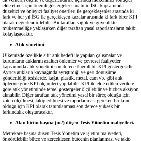
elde etmek için önemli göstergeler sunabilir. İSG kapsamında
düzeltici ve önleyici faaliyet önerileri ile gerçekleşenler arasında ki
fark ve her yıl İSG ile gerçekleşen kazalar arasında ki fark birer KPI
olarak değerlendirilebilir. Bir taraftan sağlık ve güvenlikte
mükemmelliğe yaklaşırken diğer taraftan yasal raporlamaların takibi
kolaylaşacaktır.
Atık yönetimi
Ülkemizde özellikle sıfır atık hedefi ile yapılan çalışmalar ve
kurumların atıklarını azaltıcı önlemler ve çevresel faaliyetler
kapsamında atık yönetimi son derece önemli bir KPI göstergesidir.
Ayrıca atıkların kaynağında ayrıştırdığı ve geri dönüşüme
gönderildiği tesislerde, kağıt, plastik, metal, cam vb. gibi atık
tiplerine göre KPI ölçümleri yapılabilir. KPI ile elde edilen verilere
göre atık yönetiminde temel göstergeler ölçülebilir ve hızlıca aksiyon
alınabilir. Diğer taraftan atık yönetimi yasal bir süreç olduğu için
zaten ölçülmesi, takip edilmesi ve raporlanması gereken bir konu
olduğu için KPI olarak tanımlanması son derece yüksek bir
farkındalık oluşturacaktır.
Alan birim başına (m2) düşen Tesis Yönetim maliyetleri.
Metrekare başına düşen Tesis Yönetim ve işletim maliyetleri,
öngörülebilir bütçe ve gerçekleşen bütçenin planlanması ve takip