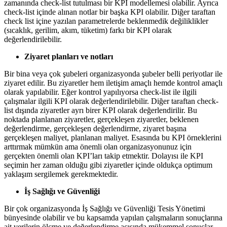
zamanında check-list tutulması bir KPI modellemesi olabilir. Ayrıca
check-list içinde alınan notlar bir başka KPI olabilir. Diğer taraftan
check list içine yazılan parametrelerde beklenmedik değiliklikler
(sıcaklık, gerilim, akım, tüketim) farkı bir KPI olarak
değerlendirilebilir.
Ziyaret planları ve notları
Bir bina veya çok şubeleri organizasyonda şubeler belli periyotlar ile
ziyaret edilir. Bu ziyaretler hem iletişim amaçlı hemde kontrol amaçlı
olarak yapılabilir. Eğer kontrol yapılıyorsa check-list ile ilgili
çalışmalar ilgili KPI olarak değerlendirilebilir. Diğer taraftan check-
list dışında ziyaretler ayrı birer KPI olarak değerlendirilir. Bu
noktada planlanan ziyaretler, gerçekleşen ziyaretler, beklenen
değerlendirme, gerçekleşen değerlendirme, ziyaret başına
gerçekleşen maliyet, planlanan maliyet. Esasında bu KPI örneklerini
arttırmak mümkün ama önemli olan organizasyonunuz için
gerçekten önemli olan KPI’ları takip etmektir. Dolayısı ile KPI
seçimin her zaman olduğu gibi ziyaretler içinde oldukça optimum
yaklaşım sergilemek gerekmektedir.
İş Sağlığı ve Güvenliği
Bir çok organizasyonda İş Sağlığı ve Güvenliği Tesis Yönetimi
bünyesinde olabilir ve bu kapsamda yapılan çalışmaların sonuçlarına
ait verilerin ölçme ve değerlendirme açısında mükemmel sonuçlar