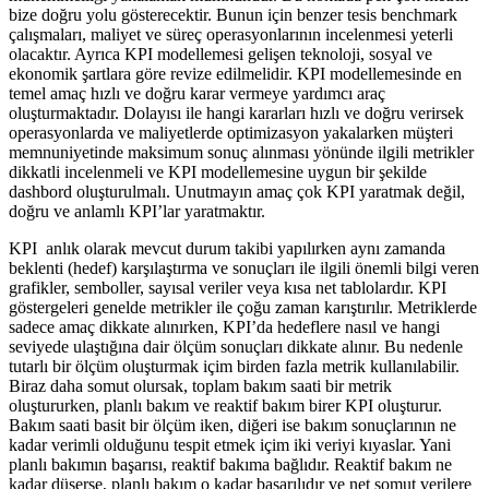
bize doğru yolu gösterecektir. Bunun için benzer tesis benchmark
çalışmaları, maliyet ve süreç operasyonlarının incelenmesi yeterli
olacaktır. Ayrıca KPI modellemesi gelişen teknoloji, sosyal ve
ekonomik şartlara göre revize edilmelidir. KPI modellemesinde en
temel amaç hızlı ve doğru karar vermeye yardımcı araç
oluşturmaktadır. Dolayısı ile hangi kararları hızlı ve doğru verirsek
operasyonlarda ve maliyetlerde optimizasyon yakalarken müşteri
memnuniyetinde maksimum sonuç alınması yönünde ilgili metrikler
dikkatli incelenmeli ve KPI modellemesine uygun bir şekilde
dashbord oluşturulmalı. Unutmayın amaç çok KPI yaratmak değil,
doğru ve anlamlı KPI’lar yaratmaktır.
KPI anlık olarak mevcut durum takibi yapılırken aynı zamanda
beklenti (hedef) karşılaştırma ve sonuçları ile ilgili önemli bilgi veren
grafikler, semboller, sayısal veriler veya kısa net tablolardır. KPI
göstergeleri genelde metrikler ile çoğu zaman karıştırılır. Metriklerde
sadece amaç dikkate alınırken, KPI’da hedeflere nasıl ve hangi
seviyede ulaştığına dair ölçüm sonuçları dikkate alınır. Bu nedenle
tutarlı bir ölçüm oluşturmak içim birden fazla metrik kullanılabilir.
Biraz daha somut olursak, toplam bakım saati bir metrik
oluştururken, planlı bakım ve reaktif bakım birer KPI oluşturur.
Bakım saati basit bir ölçüm iken, diğeri ise bakım sonuçlarının ne
kadar verimli olduğunu tespit etmek içim iki veriyi kıyaslar. Yani
planlı bakımın başarısı, reaktif bakıma bağlıdır. Reaktif bakım ne
kadar düşerse, planlı bakım o kadar başarılıdır ve net somut verilere