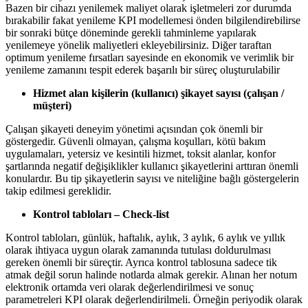
Bazen bir cihazı yenilemek maliyet olarak işletmeleri zor durumda
bırakabilir fakat yenileme KPI modellemesi önden bilgilendirebilirse
bir sonraki bütçe döneminde gerekli tahminleme yapılarak
yenilemeye yönelik maliyetleri ekleyebilirsiniz. Diğer taraftan
optimum yenileme fırsatları sayesinde en ekonomik ve verimlik bir
yenileme zamanını tespit ederek başarılı bir süreç oluşturulabilir
Hizmet alan kişilerin (kullanıcı) şikayet sayısı (çalışan /
müşteri)
Çalışan şikayeti deneyim yönetimi açısından çok önemli bir
göstergedir. Güvenli olmayan, çalışma koşulları, kötü bakım
uygulamaları, yetersiz ve kesintili hizmet, toksit alanlar, konfor
şartlarında negatif değişiklikler kullanıcı şikayetlerini arttıran önemli
konulardır. Bu tip şikayetlerin sayısı ve niteliğine bağlı göstergelerin
takip edilmesi gereklidir.
Kontrol tabloları – Check-list
Kontrol tabloları, günlük, haftalık, aylık, 3 aylık, 6 aylık ve yıllık
olarak ihtiyaca uygun olarak zamanında tutulası doldurulması
gereken önemli bir süreçtir. Ayrıca kontrol tablosuna sadece tik
atmak değil sorun halinde notlarda almak gerekir. Alınan her notum
elektronik ortamda veri olarak değerlendirilmesi ve sonuç
parametreleri KPI olarak değerlendirilmeli. Örneğin periyodik olarak