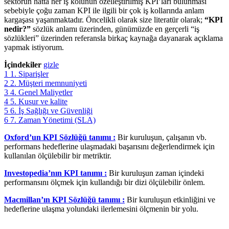
sektörün hatta her iş kolunun özelleştirilmiş KPI’ları bulunması
sebebiyle çoğu zaman KPI ile ilgili bir çok iş kollarında anlam
kargaşası yaşanmaktadır. Öncelikli olarak size literatür olarak;
“KPI
nedir?”
sözlük anlamı üzerinden, günümüzde en gerçerli “iş
sözlükleri” üzerinden referansla birkaç kaynağa dayanarak açıklama
yapmak istiyorum.
İçindekiler
gizle
1
1. Siparişler
2
2. Müşteri memnuniyeti
3
4. Genel Maliyetler
4
5. Kusur ve kalite
5
6. İş Sağlığı ve Güvenliği
6
7. Zaman Yönetimi (SLA)
Oxford’un KPI Sözlüğü tanımı :
Bir kuruluşun, çalışanın vb.
performans hedeflerine ulaşmadaki başarısını değerlendirmek için
kullanılan ölçülebilir bir metriktir.
Investopedia’nın KPI tanımı :
Bir kuruluşun zaman içindeki
performansını ölçmek için kullandığı bir dizi ölçülebilir önlem.
Macmillan’ın KPI Sözlüğü tanımı :
Bir kuruluşun etkinliğini ve
hedeflerine ulaşma yolundaki ilerlemesini ölçmenin bir yolu.