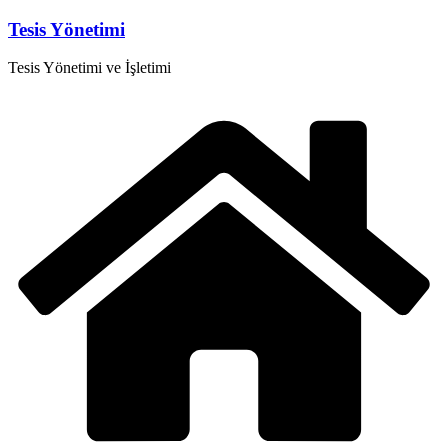
Skip
Tesis Yönetimi
to
content
Tesis Yönetimi ve İşletimi