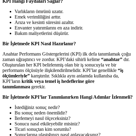
KPI Hangi Faydaları Sağlar?
Varlıkların ömrünü uzatır.
Emek verimliliğini arttır.
Arıza ve kesinti süresini azaltır.
Envanter yatırımlarını en aza indirir.
Bakım maliyetlerini düşürür.
Bir İşletmede KPI Nasıl Hazırlanır?
Anahtar Performans Göstergelerini (KPI) ilk defa tanımlamak çoğu
zaman uğraştırıcı ve zordur. KPI’daki sihirli kelime
“anahtar”
dır.
Oluşturulan her KPI belirlenmiş olan bir iş sonucuyla ve bir
performans ölçüsüyle ilişkilendirilmelidir. KPI’lar genellikle
“iş
ölçümleriyle”
karıştırılır. Sıklıkla aynı anlamda kullanılsa da,
KPI’ların
kritik veya temel iş hedeflerine göre
tanımlanması
gerekir.
Bir İşletmede KPI’lar Tanımlanırken Hangi Adımlar İzlenmeli?
İstediğiniz sonuç nedir?
Bu sonuç neden önemlidir?
İlerlemeyi nasıl ölçeceksiniz?
Sonucu nasıl etkileyebilir misiniz?
Ticari sonuçtan kim sorumlu?
Sonuçlarına ulaştığınızı nasıl anlayacaksınız?