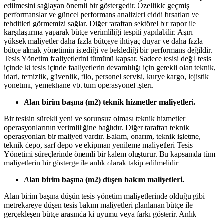
edilmesini sağlayan önemli bir göstergedir. Özellikle geçmiş
performanslar ve güncel performans analizleri ciddi fırsatları ve
tehditleri görmemizi sağlar. Diğer taraftan sektörel bir rapor ile
karşılaştırma yaparak bütçe verimliliği tespiti yapılabilir. Aşırı
yüksek maliyetler daha fazla bütçeye ihtiyaç duyar ve daha fazla
bütçe almak yönetimin istediği ve beklediği bir performans değildir.
Tesis Yönetim faaliyetlerini tümünü kapsar. Sadece tesisi değil tesis
içinde ki tesis içinde faaliyetlerin devamlılığı için gerekli olan teknik,
idari, temizlik, güvenlik, filo, personel servisi, kurye kargo, lojistik
yönetimi, yemekhane vb. tüm operasyonel işleri.
Alan birim başına (m2) teknik hizmetler maliyetleri.
Bir tesisin sürekli yeni ve sorunsuz olması teknik hizmetler
operasyonlarının verimliliğine bağlıdır. Diğer taraftan teknik
operasyonları bir maliyeti vardır. Bakım, onarım, teknik işletme,
teknik depo, sarf depo ve ekipman yenileme maliyetleri Tesis
Yönetimi süreçlerinde önemli bir kalem oluşturur. Bu kapsamda tüm
maliyetlerin bir gösterge ile anlık olarak takip edilmelidir.
Alan birim başına (m2) düşen bakım maliyetleri.
Alan birim başına düşün tesis yönetim maliyetlerinde olduğu gibi
metrekareye düşen tesis bakım maliyetleri planlanan bütçe ile
gerçekleşen bütçe arasında ki uyumu veya farkı gösterir. Anlık