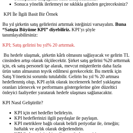
Sonuca yönelik ilerlemeyi ne sıklıkla gözden geçireceksiniz?
KPI İle İlgili Basit Bir Örnek
Bu yıl şirketin satış gelirlerini artırmak isteğinizi varsayalım.
Buna
“Satışta Büyüme KPI” diyebiliriz.
KPI’yı şöyle
tanımlayabilirsiniz:
KPI; Satış gelirini bu yıl% 20 artırmak.
Bu hedefe ulaşmak, şirketin kârlı olmasını sağlayacak ve gelirin TL
cinsinden artışı olarak ölçülecektir. Şirket satış gelirini %20 arttırmak
için, ek satış personeli işe alarak, mevcut müşterilerin daha fazla
ürün satın almasının teşvik edilmesi gerekecektir. Bu metrik için
Satış Yöneticisi sorumlu tutulabilir. Gelirin bu yıl % 20 artması
hedeflenmiş olup, KPI aylık olarak incelenerek hedef yaklaşma
oranları izlenecek ve performans göstergelerine göre düzeltici
önleyici faaliyetler yaratarak hedefe ulaşması sağlanacaktır.
KPI Nasıl Geliştirilir?
KPI için net hedefler belirleyin.
KPI hedeflerinizi ilgili paydaşlar ile paylaşın.
KPI metriklere bağlı olarak belirli periyotlar ile, örneğin;
haftalık ve aylık olarak değerlendirin.