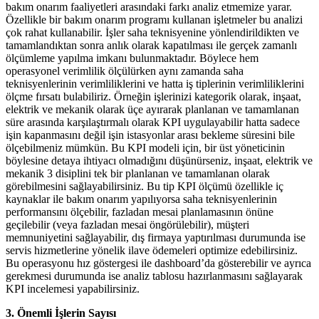
bakım onarım faaliyetleri arasındaki farkı analiz etmemize yarar.
Özellikle bir bakım onarım programı kullanan işletmeler bu analizi
çok rahat kullanabilir. İşler saha teknisyenine yönlendirildikten ve
tamamlandıktan sonra anlık olarak kapatılması ile gerçek zamanlı
ölçümleme yapılma imkanı bulunmaktadır. Böylece hem
operasyonel verimlilik ölçülürken aynı zamanda saha
teknisyenlerinin verimliliklerini ve hatta iş tiplerinin verimliliklerini
ölçme fırsatı bulabiliriz. Örneğin işlerinizi kategorik olarak, inşaat,
elektrik ve mekanik olarak üçe ayırarak planlanan ve tamamlanan
süre arasında karşılaştırmalı olarak KPI uygulayabilir hatta sadece
işin kapanmasını değil işin istasyonlar arası bekleme süresini bile
ölçebilmeniz mümkün. Bu KPI modeli için, bir üst yöneticinin
böylesine detaya ihtiyacı olmadığını düşünürseniz, inşaat, elektrik ve
mekanik 3 disiplini tek bir planlanan ve tamamlanan olarak
görebilmesini sağlayabilirsiniz. Bu tip KPI ölçümü özellikle iç
kaynaklar ile bakım onarım yapılıyorsa saha teknisyenlerinin
performansını ölçebilir, fazladan mesai planlamasının önüne
geçilebilir (veya fazladan mesai öngörülebilir), müşteri
memnuniyetini sağlayabilir, dış firmaya yaptırılması durumunda ise
servis hizmetlerine yönelik ilave ödemeleri optimize edebilirsiniz.
Bu operasyonu hız göstergesi ile dashboard’da gösterebilir ve ayrıca
gerekmesi durumunda ise analiz tablosu hazırlanmasını sağlayarak
KPI incelemesi yapabilirsiniz.
3. Önemli İşlerin Sayısı