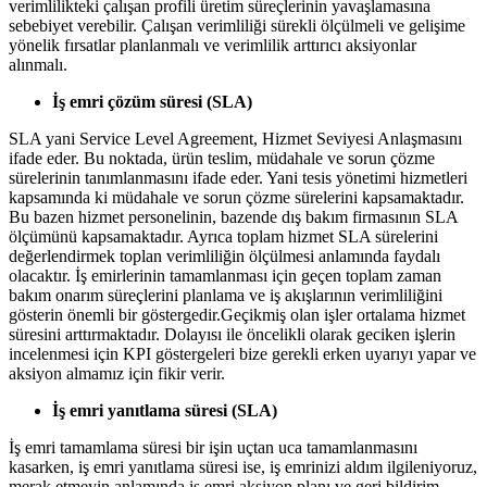
verimlilikteki çalışan profili üretim süreçlerinin yavaşlamasına
sebebiyet verebilir. Çalışan verimliliği sürekli ölçülmeli ve gelişime
yönelik fırsatlar planlanmalı ve verimlilik arttırıcı aksiyonlar
alınmalı.
İş emri çözüm süresi (SLA)
SLA yani Service Level Agreement, Hizmet Seviyesi Anlaşmasını
ifade eder. Bu noktada, ürün teslim, müdahale ve sorun çözme
sürelerinin tanımlanmasını ifade eder. Yani tesis yönetimi hizmetleri
kapsamında ki müdahale ve sorun çözme sürelerini kapsamaktadır.
Bu bazen hizmet personelinin, bazende dış bakım firmasının SLA
ölçümünü kapsamaktadır. Ayrıca toplam hizmet SLA sürelerini
değerlendirmek toplan verimliliğin ölçülmesi anlamında faydalı
olacaktır. İş emirlerinin tamamlanması için geçen toplam zaman
bakım onarım süreçlerini planlama ve iş akışlarının verimliliğini
gösterin önemli bir göstergedir.Geçikmiş olan işler ortalama hizmet
süresini arttırmaktadır. Dolayısı ile öncelikli olarak geciken işlerin
incelenmesi için KPI göstergeleri bize gerekli erken uyarıyı yapar ve
aksiyon almamız için fikir verir.
İş emri yanıtlama süresi (SLA)
İş emri tamamlama süresi bir işin uçtan uca tamamlanmasını
kasarken, iş emri yanıtlama süresi ise, iş emrinizi aldım ilgileniyoruz,
merak etmeyin anlamında iş emri aksiyon planı ve geri bildirim