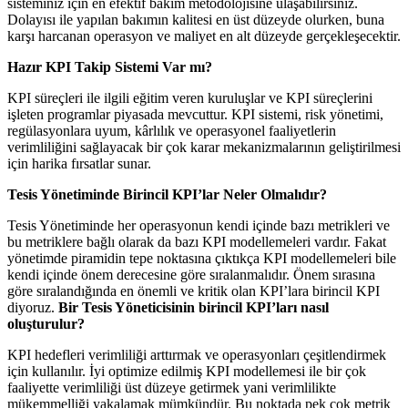
sisteminiz için en efektif bakım metodolojisine ulaşabilirsiniz.
Dolayısı ile yapılan bakımın kalitesi en üst düzeyde olurken, buna
karşı harcanan operasyon ve maliyet en alt düzeyde gerçekleşecektir.
Hazır KPI Takip Sistemi Var mı?
KPI süreçleri ile ilgili eğitim veren kuruluşlar ve KPI süreçlerini
işleten programlar piyasada mevcuttur. KPI sistemi, risk yönetimi,
regülasyonlara uyum, kârlılık ve operasyonel faaliyetlerin
verimliliğini sağlayacak bir çok karar mekanizmalarının geliştirilmesi
için harika fırsatlar sunar.
Tesis Yönetiminde Birincil KPI’lar Neler Olmalıdır?
Tesis Yönetiminde her operasyonun kendi içinde bazı metrikleri ve
bu metriklere bağlı olarak da bazı KPI modellemeleri vardır. Fakat
yönetimde piramidin tepe noktasına çıktıkça KPI modellemeleri bile
kendi içinde önem derecesine göre sıralanmalıdır. Önem sırasına
göre sıralandığında en önemli ve kritik olan KPI’lara birincil KPI
diyoruz.
Bir Tesis Yöneticisinin birincil KPI’ları nasıl
oluşturulur?
KPI hedefleri verimliliği arttırmak ve operasyonları çeşitlendirmek
için kullanılır. İyi optimize edilmiş KPI modellemesi ile bir çok
faaliyette verimliliği üst düzeye getirmek yani verimlilikte
mükemmelliği yakalamak mümkündür. Bu noktada pek çok metrik