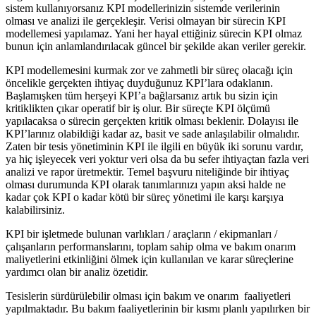
sistem kullanıyorsanız KPI modellerinizin sistemde verilerinin
olması ve analizi ile gerçekleşir. Verisi olmayan bir sürecin KPI
modellemesi yapılamaz. Yani her hayal ettiğiniz sürecin KPI olmaz
bunun için anlamlandırılacak güncel bir şekilde akan veriler gerekir.
KPI modellemesini kurmak zor ve zahmetli bir süreç olacağı için
öncelikle gerçekten ihtiyaç duyduğunuz KPI’lara odaklanın.
Başlamışken tüm herşeyi KPI’a bağlarsanız artık bu sizin için
kritiklikten çıkar operatif bir iş olur. Bir süreçte KPI ölçümü
yapılacaksa o sürecin gerçekten kritik olması beklenir. Dolayısı ile
KPI’larınız olabildiği kadar az, basit ve sade anlaşılabilir olmalıdır.
Zaten bir tesis yönetiminin KPI ile ilgili en büyük iki sorunu vardır,
ya hiç işleyecek veri yoktur veri olsa da bu sefer ihtiyaçtan fazla veri
analizi ve rapor üretmektir. Temel başvuru niteliğinde bir ihtiyaç
olması durumunda KPI olarak tanımlarınızı yapın aksi halde ne
kadar çok KPI o kadar kötü bir süreç yönetimi ile karşı karşıya
kalabilirsiniz.
KPI bir işletmede bulunan varlıkları / araçların / ekipmanları /
çalışanların performanslarını, toplam sahip olma ve bakım onarım
maliyetlerini etkinliğini ölmek için kullanılan ve karar süreçlerine
yardımcı olan bir analiz özetidir.
Tesislerin sürdürülebilir olması için bakım ve onarım faaliyetleri
yapılmaktadır. Bu bakım faaliyetlerinin bir kısmı planlı yapılırken bir