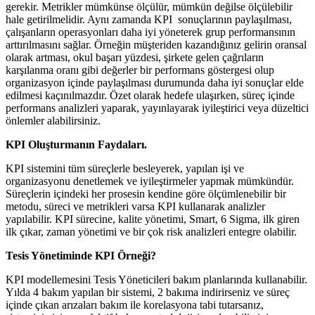
gerekir. Metrikler mümkünse ölçülür, mümkün değilse ölçülebilir
hale getirilmelidir. Aynı zamanda KPI sonuçlarının paylaşılması,
çalışanların operasyonları daha iyi yöneterek grup performansının
arttırılmasını sağlar. Örneğin müşteriden kazandığınız gelirin oransal
olarak artması, okul başarı yüzdesi, şirkete gelen çağrıların
karşılanma oranı gibi değerler bir performans göstergesi olup
organizasyon içinde paylaşılması durumunda daha iyi sonuçlar elde
edilmesi kaçınılmazdır. Özet olarak hedefe ulaşırken, süreç içinde
performans analizleri yaparak, yayınlayarak iyileştirici veya düzeltici
önlemler alabilirsiniz.
KPI Oluşturmanın Faydaları.
KPI sistemini tüm süreçlerle besleyerek, yapılan işi ve
organizasyonu denetlemek ve iyileştirmeler yapmak mümkündür.
Süreçlerin içindeki her prosesin kendine göre ölçümlenebilir bir
metodu, süreci ve metrikleri varsa KPI kullanarak analizler
yapılabilir. KPI sürecine, kalite yönetimi, Smart, 6 Sigma, ilk giren
ilk çıkar, zaman yönetimi ve bir çok risk analizleri entegre olabilir.
Tesis Yönetiminde KPI Örneği?
KPI modellemesini Tesis Yöneticileri bakım planlarında kullanabilir.
Yılda 4 bakım yapılan bir sistemi, 2 bakıma indirirseniz ve süreç
içinde çıkan arızaları bakım ile korelasyona tabi tutarsanız,