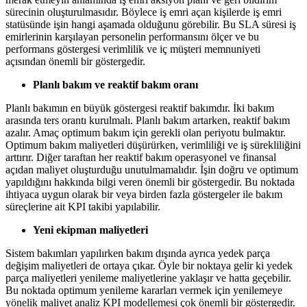
sürecinin oluşturulmasıdır. Böylece iş emri açan kişilerde iş emri
statüsünde işin hangi aşamada olduğunu görebilir. Bu SLA süresi iş
emirlerinin karşılayan personelin performansını ölçer ve bu
performans göstergesi verimlilik ve iç müşteri memnuniyeti
açısından önemli bir göstergedir.
Planlı bakım ve reaktif bakım oranı
Planlı bakımın en büyük göstergesi reaktif bakımdır. İki bakım
arasında ters orantı kurulmalı. Planlı bakım artarken, reaktif bakım
azalır. Amaç optimum bakım için gerekli olan periyotu bulmaktır.
Optimum bakım maliyetleri düşürürken, verimliliği ve iş sürekliliğini
arttırır. Diğer taraftan her reaktif bakım operasyonel ve finansal
açıdan maliyet oluşturduğu unutulmamalıdır. İşin doğru ve optimum
yapıldığını hakkında bilgi veren önemli bir göstergedir. Bu noktada
ihtiyaca uygun olarak bir veya birden fazla göstergeler ile bakım
süreçlerine ait KPI takibi yapılabilir.
Yeni ekipman maliyetleri
Sistem bakımları yapılırken bakım dışında ayrıca yedek parça
değişim maliyetleri de ortaya çıkar. Öyle bir noktaya gelir ki yedek
parça maliyetleri yenileme maliyetlerine yaklaşır ve hatta geçebilir.
Bu noktada optimum yenileme kararları vermek için yenilemeye
yönelik maliyet analiz KPI modellemesi çok önemli bir göstergedir.