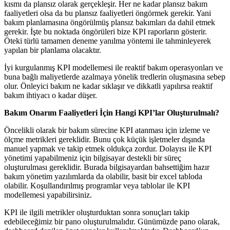
kısmı da plansız olarak gerçekleşir. Her ne kadar plansız bakım
faaliyetleri olsa da bu plansız faaliyetleri öngörmek gerekir. Yani
bakım planlamasına öngörülmüş plansız bakımları da dahil etmek
gerekir. İşte bu noktada öngörüleri bize KPI raporların gösterir.
Öteki türlü tamamen deneme yanılma yöntemi ile tahminleyerek
yapılan bir planlama olacaktır.
İyi kurgulanmış KPI modellemesi ile reaktif bakım operasyonları ve
buna bağlı maliyetlerde azalmaya yönelik tredlerin oluşmasına sebep
olur. Önleyici bakım ne kadar sıklaşır ve dikkatli yapılırsa reaktif
bakım ihtiyacı o kadar düşer.
Bakım Onarım Faaliyetleri İçin Hangi KPI’lar Oluşturulmalı?
Öncelikli olarak bir bakım sürecine KPI atanması için izleme ve
ölçme metrikleri gereklidir. Bunu çok küçük işletmeler dışında
manuel yapmak ve takip etmek oldukça zordur. Dolayısı ile KPI
yönetimi yapabilmeniz için bilgisayar destekli bir süreç
oluşturulması gereklidir. Burada bilgisayardan bahsettiğim hazır
bakım yönetim yazılımlarda da olabilir, basit bir excel tabloda
olabilir. Koşullandırılmış programlar veya tablolar ile KPI
modellemesi yapabilirsiniz.
KPI ile ilgili metrikler oluşturduktan sonra sonuçları takip
edebileceğimiz bir pano oluşturulmalıdır. Günümüzde pano olarak,