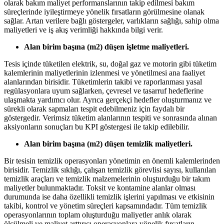
olarak bakım maliyet performanslarının takip edilmesi bakım
süreçlerinde iyileştirmeye yönelik fırsatların görülmesine olanak
sağlar. Artan verilere bağlı göstergeler, varlıkların sağlığı, sahip olma
maliyetleri ve iş akış verimliği hakkında bilgi verir.
Alan birim başına (m2) düşen işletme maliyetleri.
Tesis içinde tüketilen elektrik, su, doğal gaz ve motorin gibi tüketim
kalemlerinin maliyetlerinin izlenmesi ve yönetilmesi ana faaliyet
alanlarından birisidir. Tüketimlerin takibi ve raporlanması yasal
regülasyonlara uyum sağlarken, çevresel ve tasarruf hedeflerine
ulaşmakta yardımcı olur. Ayrıca gerçekçi hedefler oluşturmanız ve
sürekli olarak sapmaları tespit edebilmeniz için faydalı bir
göstergedir. Verimsiz tüketim alanlarının tespiti ve sonrasında alınan
aksiyonların sonuçları bu KPI göstergesi ile takip edilebilir.
Alan birim başına (m2) düşen temizlik maliyetleri.
Bir tesisin temizlik operasyonları yönetimin en önemli kalemlerinden
birisidir. Temizlik sıklığı, çalışan temizlik görevlisi sayısı, kullanılan
temizlik araçları ve temizlik malzemelerinin oluşturduğu bir takım
maliyetler bulunmaktadır. Toksit ve kontamine alanlar olması
durumunda ise daha özellikli temizlik işlerini yapılması ve etkisinin
takibi, kontrol ve yönetim süreçleri kapsamındadır. Tüm temizlik
operasyonlarının toplam oluşturduğu maliyetler anlık olarak
ölçülmeli ve maliyet arttırıcı operasyonlara yönelik fırsatların