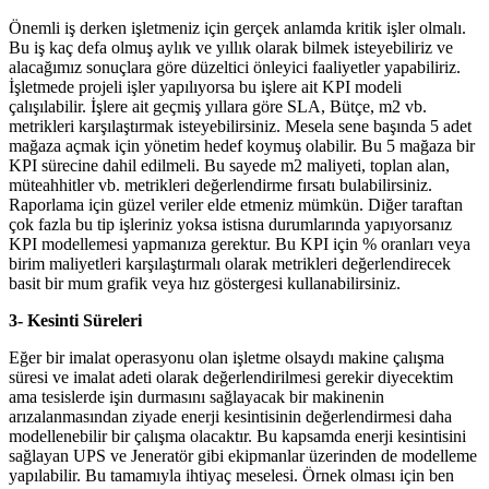
Önemli iş derken işletmeniz için gerçek anlamda kritik işler olmalı.
Bu iş kaç defa olmuş aylık ve yıllık olarak bilmek isteyebiliriz ve
alacağımız sonuçlara göre düzeltici önleyici faaliyetler yapabiliriz.
İşletmede projeli işler yapılıyorsa bu işlere ait KPI modeli
çalışılabilir. İşlere ait geçmiş yıllara göre SLA, Bütçe, m2 vb.
metrikleri karşılaştırmak isteyebilirsiniz. Mesela sene başında 5 adet
mağaza açmak için yönetim hedef koymuş olabilir. Bu 5 mağaza bir
KPI sürecine dahil edilmeli. Bu sayede m2 maliyeti, toplan alan,
müteahhitler vb. metrikleri değerlendirme fırsatı bulabilirsiniz.
Raporlama için güzel veriler elde etmeniz mümkün. Diğer taraftan
çok fazla bu tip işleriniz yoksa istisna durumlarında yapıyorsanız
KPI modellemesi yapmanıza gerektur. Bu KPI için % oranları veya
birim maliyetleri karşılaştırmalı olarak metrikleri değerlendirecek
basit bir mum grafik veya hız göstergesi kullanabilirsiniz.
3- Kesinti Süreleri
Eğer bir imalat operasyonu olan işletme olsaydı makine çalışma
süresi ve imalat adeti olarak değerlendirilmesi gerekir diyecektim
ama tesislerde işin durmasını sağlayacak bir makinenin
arızalanmasından ziyade enerji kesintisinin değerlendirmesi daha
modellenebilir bir çalışma olacaktır. Bu kapsamda enerji kesintisini
sağlayan UPS ve Jeneratör gibi ekipmanlar üzerinden de modelleme
yapılabilir. Bu tamamıyla ihtiyaç meselesi. Örnek olması için ben