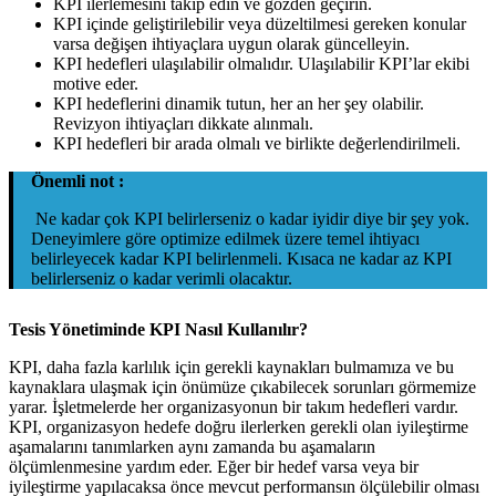
KPI ilerlemesini takip edin ve gözden geçirin.
KPI içinde geliştirilebilir veya düzeltilmesi gereken konular
varsa değişen ihtiyaçlara uygun olarak güncelleyin.
KPI hedefleri ulaşılabilir olmalıdır. Ulaşılabilir KPI’lar ekibi
motive eder.
KPI hedeflerini dinamik tutun, her an her şey olabilir.
Revizyon ihtiyaçları dikkate alınmalı.
KPI hedefleri bir arada olmalı ve birlikte değerlendirilmeli.
Önemli not :
Ne kadar çok KPI belirlerseniz o kadar iyidir diye bir şey yok.
Deneyimlere göre optimize edilmek üzere temel ihtiyacı
belirleyecek kadar KPI belirlenmeli. Kısaca ne kadar az KPI
belirlerseniz o kadar verimli olacaktır.
Tesis Yönetiminde KPI Nasıl Kullanılır?
KPI, daha fazla karlılık için gerekli kaynakları bulmamıza ve bu
kaynaklara ulaşmak için önümüze çıkabilecek sorunları görmemize
yarar. İşletmelerde her organizasyonun bir takım hedefleri vardır.
KPI, organizasyon hedefe doğru ilerlerken gerekli olan iyileştirme
aşamalarını tanımlarken aynı zamanda bu aşamaların
ölçümlenmesine yardım eder. Eğer bir hedef varsa veya bir
iyileştirme yapılacaksa önce mevcut performansın ölçülebilir olması