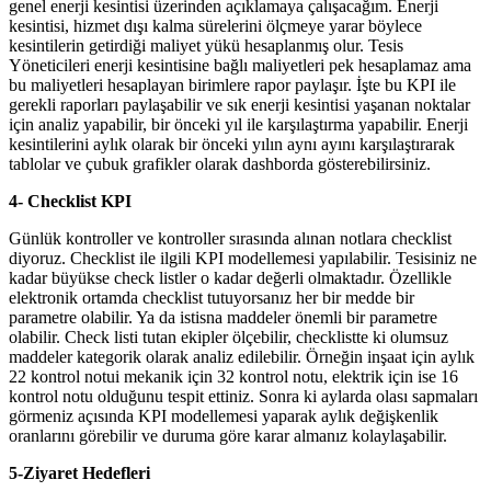
genel enerji kesintisi üzerinden açıklamaya çalışacağım. Enerji
kesintisi, hizmet dışı kalma sürelerini ölçmeye yarar böylece
kesintilerin getirdiği maliyet yükü hesaplanmış olur. Tesis
Yöneticileri enerji kesintisine bağlı maliyetleri pek hesaplamaz ama
bu maliyetleri hesaplayan birimlere rapor paylaşır. İşte bu KPI ile
gerekli raporları paylaşabilir ve sık enerji kesintisi yaşanan noktalar
için analiz yapabilir, bir önceki yıl ile karşılaştırma yapabilir. Enerji
kesintilerini aylık olarak bir önceki yılın aynı ayını karşılaştırarak
tablolar ve çubuk grafikler olarak dashborda gösterebilirsiniz.
4- Checklist KPI
Günlük kontroller ve kontroller sırasında alınan notlara checklist
diyoruz. Checklist ile ilgili KPI modellemesi yapılabilir. Tesisiniz ne
kadar büyükse check listler o kadar değerli olmaktadır. Özellikle
elektronik ortamda checklist tutuyorsanız her bir medde bir
parametre olabilir. Ya da istisna maddeler önemli bir parametre
olabilir. Check listi tutan ekipler ölçebilir, checklistte ki olumsuz
maddeler kategorik olarak analiz edilebilir. Örneğin inşaat için aylık
22 kontrol notui mekanik için 32 kontrol notu, elektrik için ise 16
kontrol notu olduğunu tespit ettiniz. Sonra ki aylarda olası sapmaları
görmeniz açısında KPI modellemesi yaparak aylık değişkenlik
oranlarını görebilir ve duruma göre karar almanız kolaylaşabilir.
5-Ziyaret Hedefleri