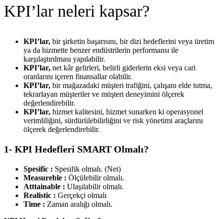
KPI’lar neleri kapsar?
KPI’lar,
bir şirketin başarısını, bir dizi hedeflerini veya üretim
ya da hizmette benzer endüstrilerin performansı ile
karşılaştırılması yapılabilir.
KPI’lar,
net kâr gelirleri, belirli giderlerin eksi veya cari
oranlarını içeren finansallar olabilir.
KPI’lar,
bir mağazadaki müşteri trafiğini, çalışanı elde tutma,
tekrarlayan müşteriler ve müşteri deneyimini ölçerek
değerlendirebilir.
KPI’lar,
hizmet kalitesini, hizmet sunarken ki operasyonel
verimliliğini, sürdürülebilirliğini ve risk yönetimi araçlarını
ölçerek değerlendirebilir.
1- KPI Hedefleri SMART Olmalı?
Spesific :
Spesifik olmalı. (Net)
Measureble :
Ölçülebilir olmalı.
Atttainable :
Ulaşılabilir olmalı.
Realistic :
Gerçekçi olmalı
Time :
Zaman aralığı olmalı.