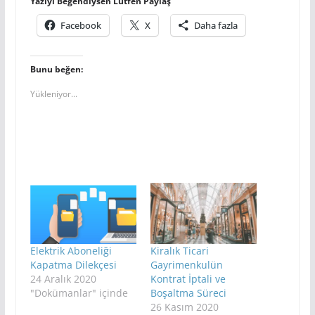
Yazıyı Beğendiysen Lütfen Paylaş
Facebook
X
Daha fazla
Bunu beğen:
Yükleniyor...
Elektrik Aboneliği
Kiralık Ticari
Kapatma Dilekçesi
Gayrimenkulün
24 Aralık 2020
Kontrat İptali ve
"Dokümanlar" içinde
Boşaltma Süreci
26 Kasım 2020