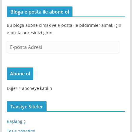
Bloga e-posta ile abone ol
Bu bloga abone olmak ve e-posta ile bildirimler almak için
e-posta adresinizi girin.
E
-
p
o
Abone ol
s
t
Diğer 4 aboneye katılın
a
A
d
Tavsiye Siteler
r
e
Başlangıç
s
Tesis Yönetimi