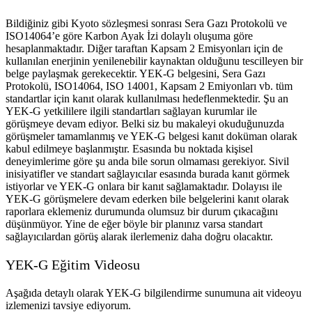
Bildiğiniz gibi Kyoto sözleşmesi sonrası Sera Gazı Protokolü ve
ISO14064’e göre Karbon Ayak İzi dolaylı oluşuma göre
hesaplanmaktadır. Diğer taraftan Kapsam 2 Emisyonları için de
kullanılan enerjinin yenilenebilir kaynaktan olduğunu tescilleyen bir
belge paylaşmak gerekecektir. YEK-G belgesini, Sera Gazı
Protokolü, ISO14064, ISO 14001, Kapsam 2 Emiyonları vb. tüm
standartlar için kanıt olarak kullanılması hedeflenmektedir. Şu an
YEK-G yetkililere ilgili standartları sağlayan kurumlar ile
görüşmeye devam ediyor. Belki siz bu makaleyi okuduğunuzda
görüşmeler tamamlanmış ve YEK-G belgesi kanıt doküman olarak
kabul edilmeye başlanmıştır. Esasında bu noktada kişisel
deneyimlerime göre şu anda bile sorun olmaması gerekiyor. Sivil
inisiyatifler ve standart sağlayıcılar esasında burada kanıt görmek
istiyorlar ve YEK-G onlara bir kanıt sağlamaktadır. Dolayısı ile
YEK-G görüşmelere devam ederken bile belgelerini kanıt olarak
raporlara eklemeniz durumunda olumsuz bir durum çıkacağını
düşünmüyor. Yine de eğer böyle bir planınız varsa standart
sağlayıcılardan görüş alarak ilerlemeniz daha doğru olacaktır.
YEK-G Eğitim Videosu
Aşağıda detaylı olarak YEK-G bilgilendirme sunumuna ait videoyu
izlemenizi tavsiye ediyorum.