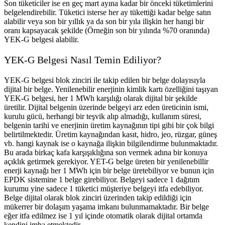
Son tüketiciler ise en geç mart ayına kadar bir önceki tüketimlerini
belgelendirebilir. Tüketici isterse her ay tükettiği kadar belge satın
alabilir veya son bir yıllık ya da son bir yıla ilişkin her hangi bir
oranı kapsayacak şekilde (Örneğin son bir yılında %70 oranında)
YEK-G belgesi alabilir.
YEK-G Belgesi Nasıl Temin Ediliyor?
YEK-G belgesi blok zinciri ile takip edilen bir belge dolayısıyla
dijital bir belge. Yenilenebilir enerjinin kimlik kartı özelliğini taşıyan
YEK-G belgesi, her 1 MWh karşılığı olarak dijital bir şekilde
üretilir. Dijital belgenin üzerinde belgeyi arz eden üreticinin ismi,
kurulu gücü, herhangi bir teşvik alıp almadığı, kullanım süresi,
belgenin tarihi ve enerjinin üretim kaynağının tipi gibi bir çok bilgi
belirtilmektedir. Üretim kaynağından kasıt, hidro, jeo, rüzgar, güneş
vb. hangi kaynak ise o kaynağa ilişkin bilgilendirme bulunmaktadır.
Bu arada birkaç kafa karşışıklığına son vermek adına bir konuya
açıklık getirmek gerekiyor. YET-G belge üreten bir yenilenebillir
enerji kaynağı her 1 MWh için bir belge üretebiliyor ve bunun için
EPDK sistemine 1 belge girebiliyor. Belgeyi sadece 1 dağıtım
kurumu yine sadece 1 tüketici müşteriye belgeyi itfa edebiliyor.
Belge dijital olarak blok zinciri üzerinden takip edildiği için
mükerrer bir dolaşım yaşama imkanı bulunmamaktadır. Bir belge
eğer itfa edilmez ise 1 yıl içinde otomatik olarak dijital ortamda
kendini imha etmektedir.