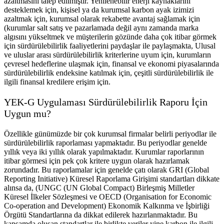
azaltmasını talep edilmiştir. Yenilenebilir enerji kaynaklarını
desteklemek için, kişisel ya da kurumsal karbon ayak izimizi
azaltmak için, kurumsal olarak rekabette avantaj sağlamak için
(kurumlar salt satış ve pazarlamada değil aynı zamanda marka
algısını yükseltmek ve müşterilerin gözünde daha çok itibar görmek
için sürdürülebilirlik faaliyetlerini paydaşlar ile paylaşmakta, Ulusal
ve uluslar arası sürdürülebilirlik kriterlerine uyum için, kurumların
çevresel hedeflerine ulaşmak için, finansal ve ekonomi piyasalarında
sürdürülebilirlik endeksine katılmak için, çeşitli sürdürülebilirlik ile
ilgili finansal kredilere erişim için.
YEK-G Uygulaması Sürdürülebilirlik Raporu İçin
Uygun mu?
Özellikle günümüzde bir çok kurumsal firmalar belirli periyodlar ile
sürdürülebilirlik raporlaması yapmaktadır. Bu periyodlar genelde
yıllık veya iki yıllık olarak yapılmaktadır. Kurumlar raporlarının
itibar görmesi için pek çok kritere uygun olarak hazırlamak
zorundadır. Bu raporlamalar için genelde çatı olarak GRI (Global
Reporting Initiative) Küresel Raporlama Girişimi standartları dikkate
alınsa da, (UNGC (UN Global Compact) Birleşmiş Milletler
Küresel İlkeler Sözleşmesi ve OECD (Organisation for Economic
Co-operation and Development) Ekonomik Kalkınma ve İşbirliği
Örgütü Standartlarına da dikkat edilerek hazırlanmaktadır. Bu
kapsamda oluşan standartlar ile birlikte veriler yine karbon ile ilgili