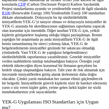
konularda
CDP
(Carbon Disclosure Project) Karbon Saydamlık
Projesi standartlarına uyumlu ve yenilenebilir enerji ile ilgili olarakda
R100
(Renewable Energy 100) Yenilenebilir Enerji 100 standartları
dikkate alınmaktadır. Dolayısıyla bu tip sürdürülebilirlik
inisiyatiflerin YEK-G’yi tanıyor olması ve dolayısıyla inisiyatifler ile
YEK-G arasında bir akreditasyonun sağlanması raporlama yapacak
olan kurumlar için önemlidir. Diğer taraftan YEK-G için, yetkili
kişilerin görüşmelere başlamış olduğu bilgisi paylaşılmıştı. Benim
yaptığım bir araştırmada şu anda inisiyatiflarin YEK-G ile ilgili
henüz tamamlanmış bir süreci yokmuş fakat, YEK-G ile
belgelendirmenin inisiyatifler gözünde bir sakıncası olmadığı
yönündedir. Yani YEK-G ile yaptığınız belgelendirmeyi
sürdürülebilirlik raporlarınıza yazabilirsiniz. Genelde inisiyatifler
verilen taahhütlerin tutulup tutulmadığına bakıyor. Örneğin yeşil
elektrik tüketeceğim diyen kurumsal bir firmanın gerçekten bu
hedefe ulaşıp ulaşmadığına bakıyor. Tabi yine de risk almamak için
öncesinde inisiyatiflerden görüş alarak ilerlemeniz daha doğru
olacaktır. Çünkü yazılı mutabakat her zaman elinizi güçlendirecek
bir belgedir. İnisiyatiflerde görevli kişilerin sözü ile hareket ederseniz
yarın o söz veren kişiler gider, yerine gelen farklı kişiler ise sözlü
mutabakatlarınızı yok sayacaklardır.
YEK-G Uygulaması ISO Standartları için Uygun
mu?