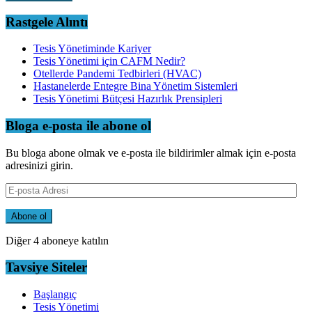
Rastgele Alıntı
Tesis Yönetiminde Kariyer
Tesis Yönetimi için CAFM Nedir?
Otellerde Pandemi Tedbirleri (HVAC)
Hastanelerde Entegre Bina Yönetim Sistemleri
Tesis Yönetimi Bütçesi Hazırlık Prensipleri
Bloga e-posta ile abone ol
Bu bloga abone olmak ve e-posta ile bildirimler almak için e-posta
adresinizi girin.
E-
posta
Adresi
Abone ol
Diğer 4 aboneye katılın
Tavsiye Siteler
Başlangıç
Tesis Yönetimi