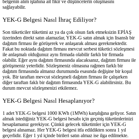
belgenin alım iştahına ait fikir ve düşüncelerin oluşmasını
sağlayabilir.
YEK-G Belgesi Nasıl İhraç Ediliyor?
Son tüketiciler tüketimi az ya da çok olsun fark etmeksizin EPİAŞ
üzerinden direkt satın alamazlar, YEK-G satın almak için lisanslı bir
dağıtım firması ile görüşerek ve anlaşarak alması gerekmektedir.
Fakat bu noktada dağıtım firması mevcut serbest tüketici sözleşmesi
ile anlaşmalı olduğunuz aynı firmada olabilir farklı bir firmada
olabilir. Eğer aynı dağıtım firmasında alacaksanız, dağıtım firması ile
görüşmeniz yeterlidir. Sözleşmeniz olmasına rağmen farklı bir
dağıtım firmasında almanız durumunda esasında değişine bir koşul
yok. Bir taraftan mevcut sözleşmeli dağıtım firması ile çalışırken
diğer taraftan faklı bir dağıtım firmasında YEK-G alabilirsiniz. Bu
durum mevcut sözleşmenizi etkilemez.
YEK-G Belgesi Nasıl Hesaplanıyor?
1 adet YEK-G belgesi 1000 KWh (1MWh) karşılığına geliyor. Satın
almak istediğiniz YEK-G belgesi hesabı için geçmiş tüketimlerinizi
hesaplamanız gerekiyor. Çünkü gelecek tüketimler için YEK-G
belgesi alınamaz. Her YEK-G belgesi itfa edildikten sonra 1 yıl
geçerlidir. Eğer 1 yıl içinde birileri satın almaz ise ilga edilmekte.