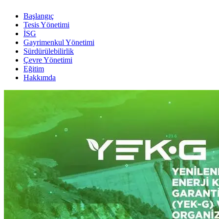
Başlangıç
Tesis Yönetimi
İSG
Gayrimenkul Yönetimi
Sürdürülebilirlik
Çevre Yönetimi
Eğitim
Hakkımda