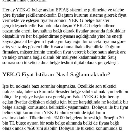
Her ay YEK-G belge arzları EPİAŞ sistemine girilmekte ve talebe
göre fiyatlar şekillenmektedir. Dağıtım kurumu sisteme girerek fiyat
vermekte ve eşleşen fiyatlar sonucu YEK-G belge transferi
gerçekleşmektedir. Bu noktada oluşan YEK-G belgelendirme
pazarında enerji kaynağına bağlı olarak fiyatlar arasında farklılıklar
oluşabilir ve her belgelendirme piyasası açıldığında yine he enerji
kaynağına ait belgenin fiyatı aynı kaynağın bir önceki fiyatına göre
artış ve azalış gösterebilir. Kısaca buna ihale diyebiliriz. Dağıtım
firmaları, müşterilerinin temsilen fiyat vererek belge satın alarak arz
ve talep oranına bağlı olarak bir maliyete katlanmaktadır. Satış
sonrası son tüketici adına belge teslimi dijital olarak gerçekleşir.
YEK-G Fiyat İstikrarı Nasıl Sağlanmaktadır?
İşte bu noktada bazı sorunlar oluşmakta. Özellikle son tüketici
noktasında, tüketici kurumlar/tesisler belge sahibi olmak için belli bir
bütçe ile projeye başlaması gerekiyor. Fakat YEK-G için her ay
açılan fiyatlar değişken olduğu için bütçe karşılığında ne kadarlık bir
belge alacağı konusunda belirsizlik yaşanmakta. Dolayısı ile bu fiyat
belirsizliği kurumların YEK-G alımı yönünde iştahlarını
azaltmaktadır. Tüketimlerin %100 belgelendirmesi için örneğin 20
bin TL bütçe ayıran bir tesis belge alımında belki de fiyata bağlı
olarak ancak %50’sini alabilir. Dolayısı ile tüketici konumunda ki