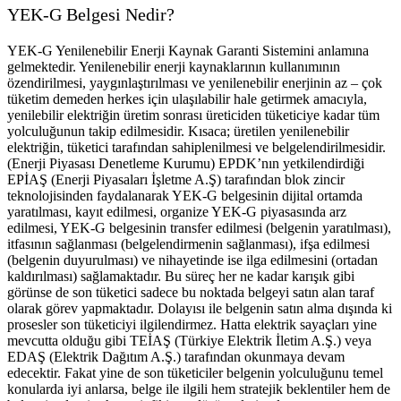
YEK-G Belgesi Nedir?
YEK-G Yenilenebilir Enerji Kaynak Garanti Sistemini anlamına
gelmektedir. Yenilenebilir enerji kaynaklarının kullanımının
özendirilmesi, yaygınlaştırılması ve yenilenebilir enerjinin az – çok
tüketim demeden herkes için ulaşılabilir hale getirmek amacıyla,
yenilebilir elektriğin üretim sonrası üreticiden tüketiciye kadar tüm
yolculuğunun takip edilmesidir. Kısaca; üretilen yenilenebilir
elektriğin, tüketici tarafından sahiplenilmesi ve belgelendirilmesidir.
(Enerji Piyasası Denetleme Kurumu) EPDK’nın yetkilendirdiği
EPİAŞ (Enerji Piyasaları İşletme A.Ş) tarafından blok zincir
teknolojisinden faydalanarak YEK-G belgesinin dijital ortamda
yaratılması, kayıt edilmesi, organize YEK-G piyasasında arz
edilmesi, YEK-G belgesinin transfer edilmesi (belgenin yaratılması),
itfasının sağlanması (belgelendirmenin sağlanması), ifşa edilmesi
(belgenin duyurulması) ve nihayetinde ise ilga edilmesini (ortadan
kaldırılması) sağlamaktadır. Bu süreç her ne kadar karışık gibi
görünse de son tüketici sadece bu noktada belgeyi satın alan taraf
olarak görev yapmaktadır. Dolayısı ile belgenin satın alma dışında ki
prosesler son tüketiciyi ilgilendirmez. Hatta elektrik sayaçları yine
mevcutta olduğu gibi TEİAŞ (Türkiye Elektrik İletim A.Ş.) veya
EDAŞ (Elektrik Dağıtım A.Ş.) tarafından okunmaya devam
edecektir. Fakat yine de son tüketiciler belgenin yolculuğunu temel
konularda iyi anlarsa, belge ile ilgili hem stratejik beklentiler hem de