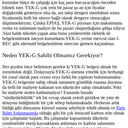
kurumlar bütçe ile çalıştığı için kaç para harcayacağını önceden
bilmek ister. YEK-G çok yeni bir pazar şu an için fiyatlar
değişkenlik gösteriyor olsa da, arz talep dengesi oturduktan sonra
fiyatlarında belli bir süreye bağlı olarak dengeye oturacağını
düşünmekteyim. Çünkü EPİAŞ, YEK-G piyasası için maksimumu
verim ve minimum maliyet ile bu pazarı oluşturduğunu şddşa ediyor.
Aksi halde tüketim yapan ama bunu yenilenebilir elektrik ile
belgelendirmek isteyen kurumların YEK-G yerine mevcut olan I-
REC gibi alternatif belgelendirme sürecine girmesi kaçınılmaz.
Neden YEK-G Sahibi Olmamız Gerekiyor?
Her şeyden önce belirtmem gerekir ki YEK-G belgesi almak bir
zorunluluk değil. Dolayısıyla YEK-G alımına yönelik için herhangi
bir yasal olarak para cezası veya farklı bir yaptırım bulunmamakta .
YEK-G belgesine sahip olmak tamamen gönüllük esasına dayansa
da belli bir maliyete katlanan son tüketiciler sahip olmaktadır. Peki
bu maliyete neden katlanmalıyız? Esasında burada
“sürdürülebilirlik” tek bir cevap olarak yeterli gözükse de yine de
detayına indiğimizde bir çok sebep bulunmaktadır. Herkesin artık
bildiği gibi dünyamız küresel ısınma sebebiyle tehdit altında ve
Paris
İklim Anlaşmasında
olduğu gibi bir çok inisiyatif karbon nötr olmak
için çalışmalar başlattı. Bu çalışmalar kapsamında ülkelerin
yenilenebilir enerji kaynaklarını arttırması ve karbon salınımını