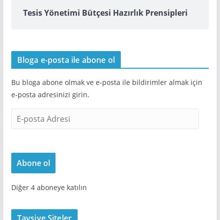
Tesis Yönetimi Bütçesi Hazırlık Prensipleri
Bloga e-posta ile abone ol
Bu bloga abone olmak ve e-posta ile bildirimler almak için
e-posta adresinizi girin.
E
-
p
o
Abone ol
s
t
Diğer 4 aboneye katılın
a
A
d
Tavsiye Siteler