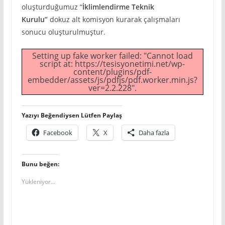
oluşturduğumuz “
İklimlendirme Teknik
Kurulu”
dokuz alt komisyon kurarak çalışmaları
sonucu oluşturulmuştur.
Setting up fake worker failed: "Cannot load
script at: https://tesisyonetimi.net/wp-
content/plugins/pdf-
embedder/assets/js/pdfjs/pdf.worker.min.js?
ver=2.2.228".
Yazıyı Beğendiysen Lütfen Paylaş
Facebook
X
Daha fazla
Bunu beğen:
Yükleniyor...