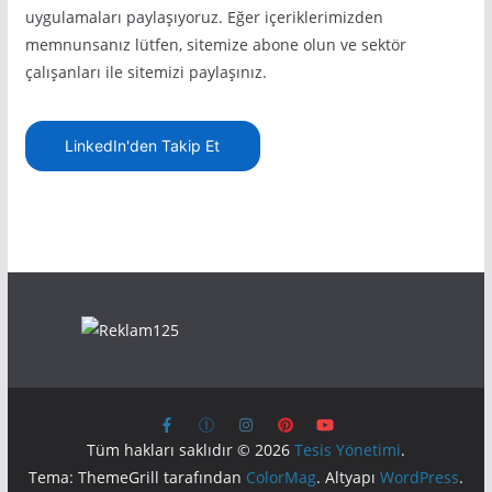
uygulamaları paylaşıyoruz. Eğer içeriklerimizden
memnunsanız lütfen, sitemize abone olun ve sektör
çalışanları ile sitemizi paylaşınız.
LinkedIn'den Takip Et
Tüm hakları saklıdır © 2026
Tesis Yönetimi
.
Tema: ThemeGrill tarafından
ColorMag
. Altyapı
WordPress
.