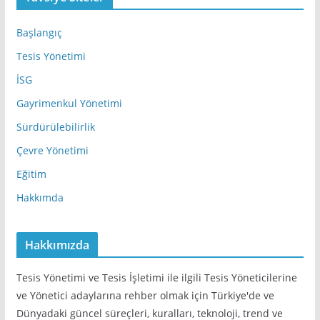
r
e
Başlangıç
s
Tesis Yönetimi
i
İSG
Gayrimenkul Yönetimi
Sürdürülebilirlik
Çevre Yönetimi
Eğitim
Hakkımda
Hakkımızda
Tesis Yönetimi ve Tesis İşletimi ile ilgili Tesis Yöneticilerine
ve Yönetici adaylarına rehber olmak için Türkiye'de ve
Dünyadaki güncel süreçleri, kuralları, teknoloji, trend ve