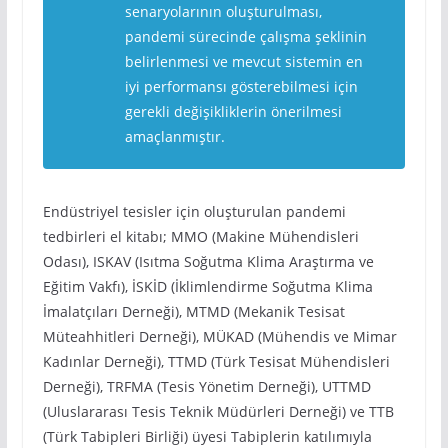
senaryolarının oluşturulması,
pandemi sürecinde çalışma şeklinin
belirlenmesi ve mevcut sistemin en
iyi performansı gösterebilmesi için
gerekli değişikliklerin önerilmesi
amaçlanmıştır.
Endüstriyel tesisler için oluşturulan pandemi
tedbirleri el kitabı; MMO (Makine Mühendisleri
Odası), ISKAV (Isıtma Soğutma Klima Araştırma ve
Eğitim Vakfı), İSKİD (İklimlendirme Soğutma Klima
İmalatçıları Derneği), MTMD (Mekanik Tesisat
Müteahhitleri Derneği), MÜKAD (Mühendis ve Mimar
Kadınlar Derneği), TTMD (Türk Tesisat Mühendisleri
Derneği), TRFMA (Tesis Yönetim Derneği), UTTMD
(Uluslararası Tesis Teknik Müdürleri Derneği) ve TTB
(Türk Tabipleri Birliği) üyesi Tabiplerin katılımıyla