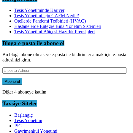
Tesis Yönetiminde Kariyer
Tesis Yönetimi için CAFM Nedir?
Otellerde Pandemi Tedbirleri (HVAC)
Hastanelerde Entegre Bina Yönetim Sistemleri
Tesis Yönetimi Bütçesi Hazırlık Prensipleri
Bloga e-posta ile abone ol
Bu bloga abone olmak ve e-posta ile bildirimler almak için e-posta
adresinizi girin.
E-
posta
Adresi
Abone ol
Diğer 4 aboneye katılın
Tavsiye Siteler
Başlangıç
Tesis Yönetimi
İSG
Gayrimenkul Yönetimi