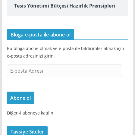
Tesis Yönetimi Bütçesi Hazırlık Prensipleri
Bloga e-posta ile abone ol
Bu bloga abone olmak ve e-posta ile bildirimler almak için
e-posta adresinizi girin.
E
-
p
o
Abone ol
s
t
Diğer 4 aboneye katılın
a
A
d
Tavsiye Siteler