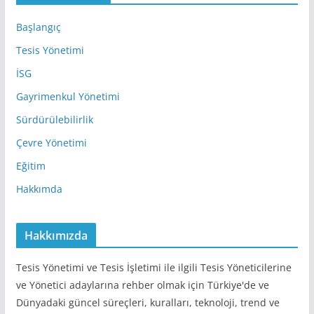
r
e
Başlangıç
s
Tesis Yönetimi
i
İSG
Gayrimenkul Yönetimi
Sürdürülebilirlik
Çevre Yönetimi
Eğitim
Hakkımda
Hakkımızda
Tesis Yönetimi ve Tesis İşletimi ile ilgili Tesis Yöneticilerine
ve Yönetici adaylarına rehber olmak için Türkiye'de ve
Dünyadaki güncel süreçleri, kuralları, teknoloji, trend ve