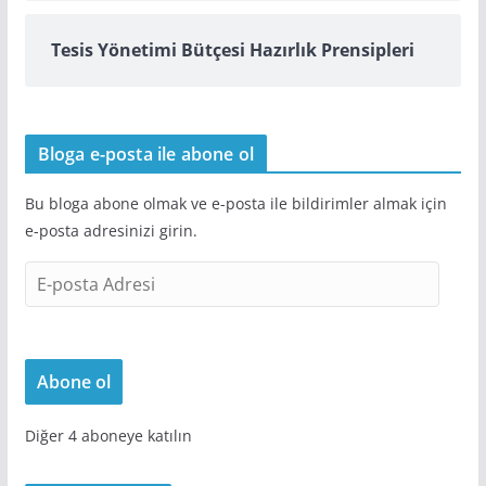
Tesis Yönetimi Bütçesi Hazırlık Prensipleri
Bloga e-posta ile abone ol
Bu bloga abone olmak ve e-posta ile bildirimler almak için
e-posta adresinizi girin.
E
-
p
o
Abone ol
s
t
Diğer 4 aboneye katılın
a
A