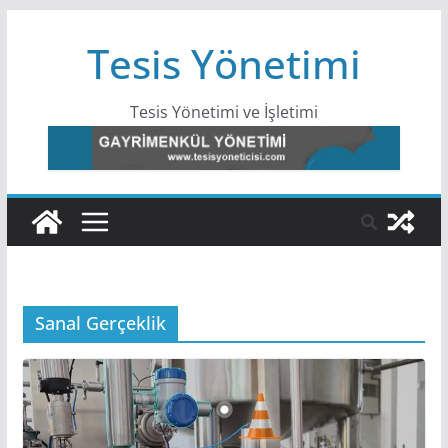
Skip
Tesis Yönetimi
to
content
Tesis Yönetimi ve İşletimi
Sanal Gerçeklik