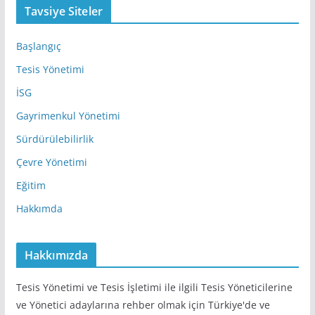
d
Tavsiye Siteler
r
e
Başlangıç
s
Tesis Yönetimi
i
İSG
Gayrimenkul Yönetimi
Sürdürülebilirlik
Çevre Yönetimi
Eğitim
Hakkımda
Hakkımızda
Tesis Yönetimi ve Tesis İşletimi ile ilgili Tesis Yöneticilerine
ve Yönetici adaylarına rehber olmak için Türkiye'de ve