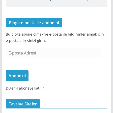
Bloga e-posta ile abone ol
Bu bloga abone olmak ve e-posta ile bildirimler almak için
e-posta adresinizi girin.
E
-
p
o
Abone ol
s
t
Diğer 4 aboneye katılın
a
A
d
Tavsiye Siteler
r