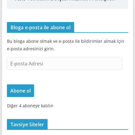
Bloga e-posta ile abone ol
Bu bloga abone olmak ve e-posta ile bildirimler almak için
e-posta adresinizi girin.
E
-
p
o
Abone ol
s
t
Diğer 4 aboneye katılın
a
A
d
Tavsiye Siteler
r