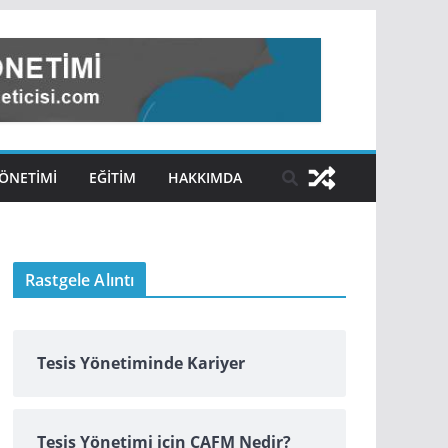
ÖNETIMI
EĞITIM
HAKKIMDA
Rastgele Alıntı
Tesis Yönetiminde Kariyer
Tesis Yönetimi için CAFM Nedir?