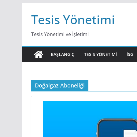
Skip
Tesis Yönetimi
to
content
Tesis Yönetimi ve İşletimi
BAŞLANGIÇ
TESIS YÖNETIMI
İSG
Doğalgaz Aboneliği