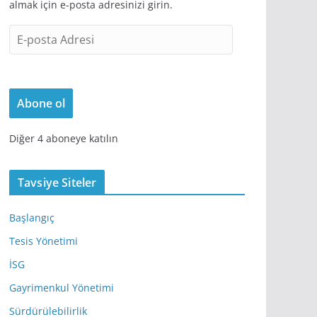
almak için e-posta adresinizi girin.
E
-
p
o
Abone ol
s
t
Diğer 4 aboneye katılın
a
A
d
Tavsiye Siteler
r
e
Başlangıç
s
Tesis Yönetimi
i
İSG
Gayrimenkul Yönetimi
Sürdürülebilirlik