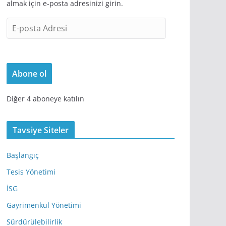
almak için e-posta adresinizi girin.
E
-
p
o
Abone ol
s
t
Diğer 4 aboneye katılın
a
A
d
Tavsiye Siteler
r
e
Başlangıç
s
Tesis Yönetimi
i
İSG
Gayrimenkul Yönetimi
Sürdürülebilirlik