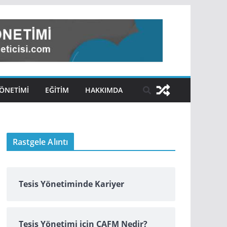
ÖNETIMI
EĞITIM
HAKKIMDA
Rastgele Alıntı
Tesis Yönetiminde Kariyer
Tesis Yönetimi için CAFM Nedir?