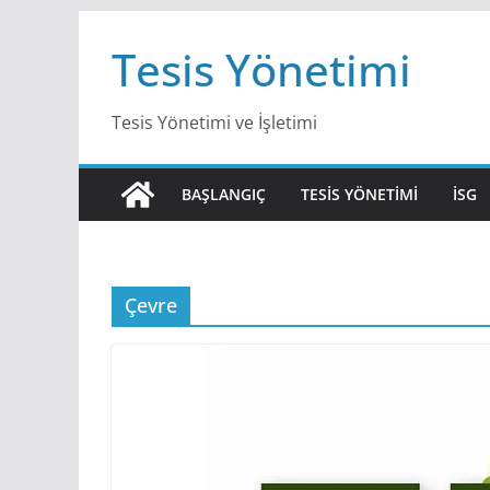
Skip
Tesis Yönetimi
to
content
Tesis Yönetimi ve İşletimi
BAŞLANGIÇ
TESIS YÖNETIMI
İSG
Çevre