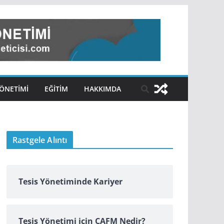
ÖNETIMI
EĞITIM
HAKKIMDA
Rastgele Alıntı
Tesis Yönetiminde Kariyer
Tesis Yönetimi için CAFM Nedir?