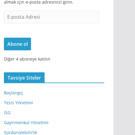
almak için e-posta adresinizi girin.
E
-
p
o
Abone ol
s
t
Diğer 4 aboneye katılın
a
A
d
Tavsiye Siteler
r
e
Başlangıç
s
Tesis Yönetimi
i
İSG
Gayrimenkul Yönetimi
Sürdürülebilirlik