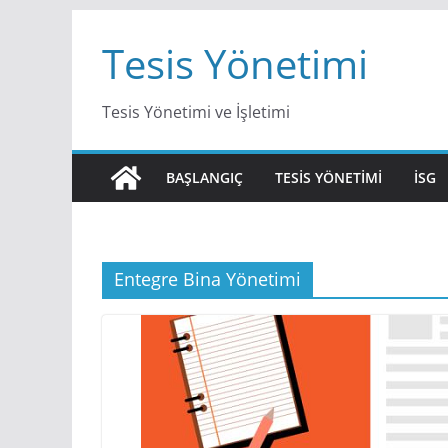
Skip
Tesis Yönetimi
to
content
Tesis Yönetimi ve İşletimi
BAŞLANGIÇ
TESIS YÖNETIMI
İSG
Entegre Bina Yönetimi