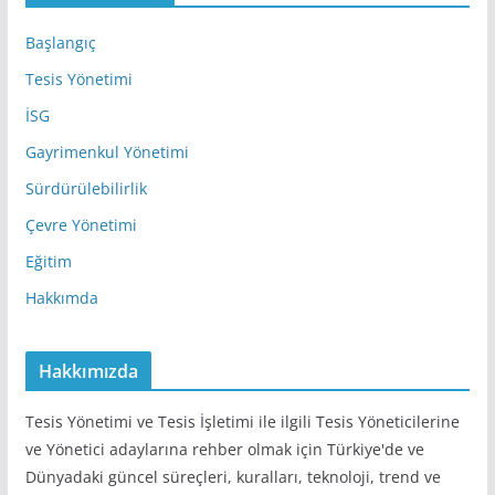
r
e
Başlangıç
s
Tesis Yönetimi
i
İSG
Gayrimenkul Yönetimi
Sürdürülebilirlik
Çevre Yönetimi
Eğitim
Hakkımda
Hakkımızda
Tesis Yönetimi ve Tesis İşletimi ile ilgili Tesis Yöneticilerine
ve Yönetici adaylarına rehber olmak için Türkiye'de ve
Dünyadaki güncel süreçleri, kuralları, teknoloji, trend ve