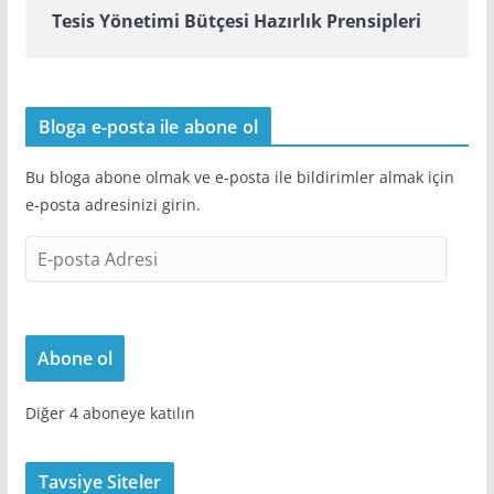
Tesis Yönetimi Bütçesi Hazırlık Prensipleri
Bloga e-posta ile abone ol
Bu bloga abone olmak ve e-posta ile bildirimler almak için
e-posta adresinizi girin.
E
-
p
o
Abone ol
s
t
Diğer 4 aboneye katılın
a
A
d
Tavsiye Siteler