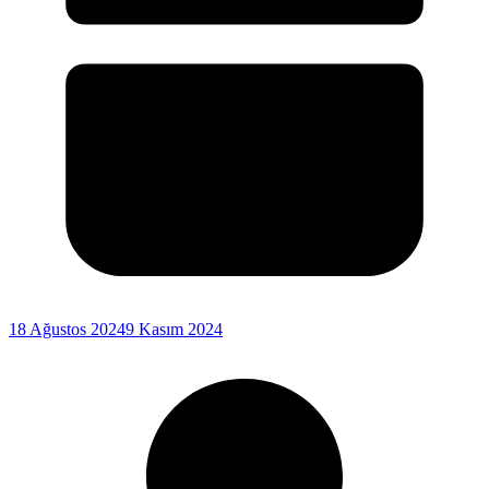
18 Ağustos 2024
9 Kasım 2024