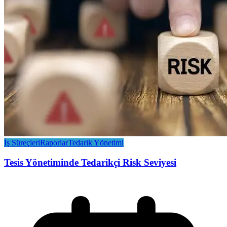
İş Süreçleri
Raporlar
Tedarik Yönetimi
Tesis Yönetiminde Tedarikçi Risk Seviyesi