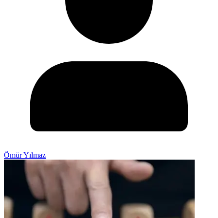
Ömür Yılmaz