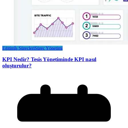
Eğitim
İş Süreçleri
Süreç Yönetimi
KPI Nedir? Tesis Yönetiminde KPI nasıl
oluşturulur?